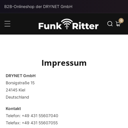
Direkt
B2B-Onlineshop der DRYNET GmbH
Zum
0
Inhalt
0
Artik
Impressum
DRYNET GmbH
Borsigstraße 15
24145 Kiel
Deutschland
Kontakt
Telefon: +49 431 55607040
Telefax: +49 431 55607055