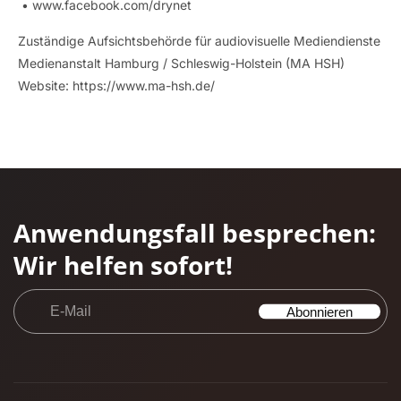
•
www.facebook.com/drynet
Zuständige Aufsichtsbehörde für audiovisuelle Mediendienste
Medienanstalt Hamburg / Schleswig-Holstein (MA HSH)
Website: https://www.ma-hsh.de/
Anwendungsfall besprechen:
Wir helfen sofort!
E-
Abonnieren
Mail